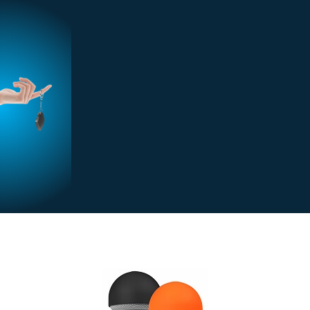
Stimage’s est spécialiste en Goodies, Objets
publicitaires et Cadeaux d’Entreprise depuis plus de
20 ans
Contactez-nous