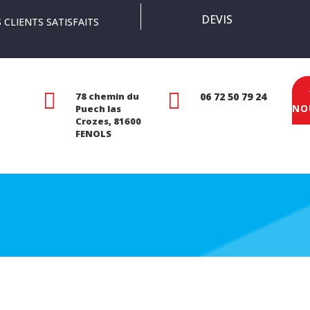
DEVIS
 CLIENTS SATISFAITS


78 chemin du
06 72 50 79 24
NO
Puech las
Crozes, 81600
FENOLS