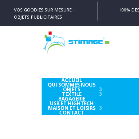
VOS GOODIES SUR MESURE -
100% DES
OBJETS PUBLICITAIRES
ACCUEIL
QUI SOMMES NOUS
OBJETS
TEXTILE
BAGAGERIE
USB ET HIGHTECH
MAISON ET LOISIRS
CONTACT