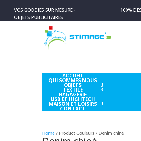
VOS GOODIES SUR MESURE -
100% DES
OBJETS PUBLICITAIRES
ACCUEIL
QUI SOMMES NOUS
OBJETS
TEXTILE
BAGAGERIE
USB ET HIGHTECH
MAISON ET LOISIRS
CONTACT
Home
/ Product Couleurs / Denim chiné