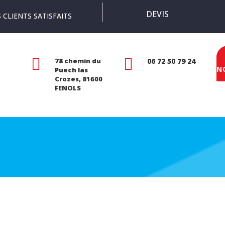
DEVIS
 CLIENTS SATISFAITS


78 chemin du
06 72 50 79 24
N
Puech las
Crozes, 81600
FENOLS