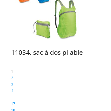
11034. sac à dos pliable
1
2
3
4
…
17
18