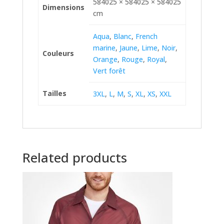
584025 × 584025 × 584025
Dimensions
cm
Aqua
,
Blanc
,
French
marine
,
Jaune
,
Lime
,
Noir
,
Couleurs
Orange
,
Rouge
,
Royal
,
Vert forêt
Tailles
3XL
,
L
,
M
,
S
,
XL
,
XS
,
XXL
Related products